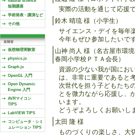
natural science
短期講座
実際の活動を通じて応援できれ
学術発表・講演など
鈴木 晴琉 様（小学生）
その他
サイエンス・デイを毎年
今年もぜひ参加したいです。(2
仮想物理実験室
山神 尚人 様（名古屋市環
春岡小学校ＰＴＡ会長）
physics.js
Graph.js
資源の少ない我が国にお
OpenGL 入門
は、非常に重要であると
Open Dynamic
次世代を担う子どもたち
Engine 入門
とを微力ながら応援し、
AVRマイコン
います。
TIPS
どうぞよろしくお願いします。(
LabVIEW TIPS
太田 隆 様
コンピュータ・シミ
ュレーション TIPS
ものづくりの楽しさ、大