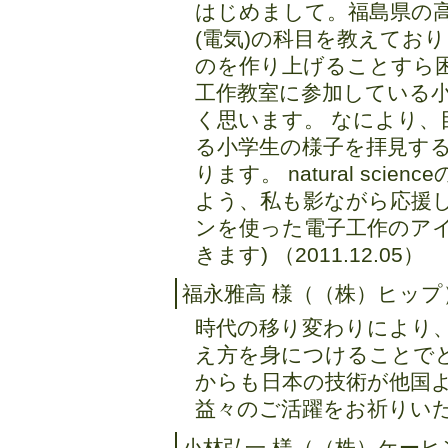
はじめまして。福島県の
(電気)の科目を教えてお
のを作り上げることすら
工作教室に参加している
く思います。 なにより
る小学生の様子を拝見す
ります。 natural sc
よう、私も影ながら応援し
ンを使った電子工作のア
きます) （2011.12.05）
福永雅高 様（（株）ヒップ
時代の移り変わりにより
え方を身につけることで
からも日本の技術が他国
益々のご活躍をお祈りいたしま
小林弘一 様（（株）ケーヒ