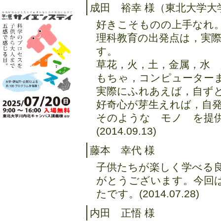
成田 裕幸 様（東北大学大
好きこそものの上手なれ
理科教育の出発点は，実
す。
草花，火，土，金属，水
もちゃ，コンピューター
実際にふれあえば，自ず
好奇心が芽生えれば，自
そのような モノ を提
(2014.09.13)
藤本 幸代 様
子供たちが楽しく学べる
がとうございます。今回
たです。(2014.07.28)
内田 正悟 様