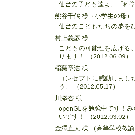
仙台の子ども達よ、「科学好き
熊谷千鶴 様（小学生の母）
仙台のこどもたちの夢をひろげ
村上義彦 様
こどもの可能性を広げる
ります！ （2012.06.09）
稲葉章浩 様
コンセプトに感動しまし
う。 （2012.05.17）
川添杏 様
openGLを勉強中です
いです！ （2012.03.02）
金澤直人 様 （高等学校教諭