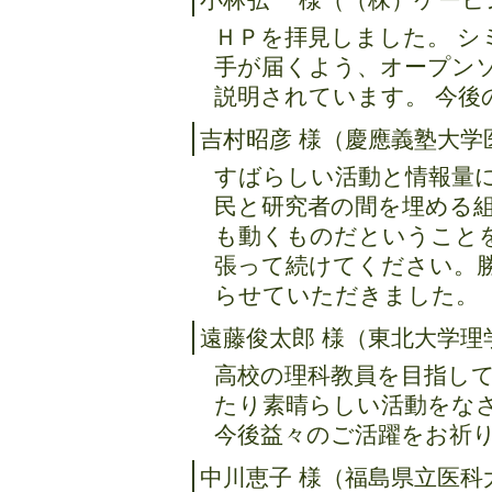
ＨＰを拝見しました。 シ
手が届くよう、オープン
説明されています。 今後の発
吉村昭彦 様（慶應義塾大学
すばらしい活動と情報量
民と研究者の間を埋める
も動くものだということ
張って続けてください。
らせていただきました。（20
遠藤俊太郎 様（東北大学理
高校の理科教員を目指して
たり素晴らしい活動をな
今後益々のご活躍をお祈りいた
中川恵子 様（福島県立医科