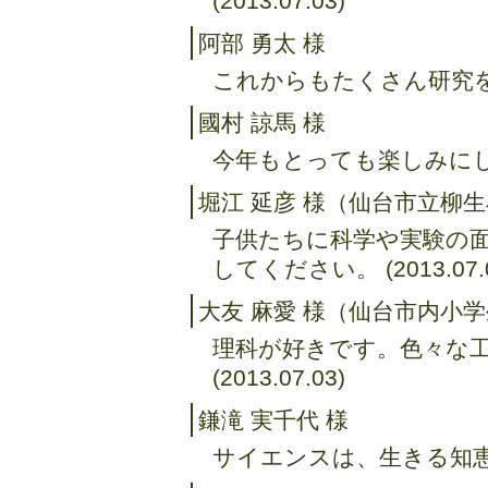
(2013.07.03)
阿部 勇太 様
これからもたくさん研究を頑張
國村 諒馬 様
今年もとっても楽しみにしていま
堀江 延彦 様（仙台市立柳
子供たちに科学や実験の
してください。 (2013.07.0
大友 麻愛 様（仙台市内小
理科が好きです。色々な
(2013.07.03)
鎌滝 実千代 様
サイエンスは、生きる知恵。(2