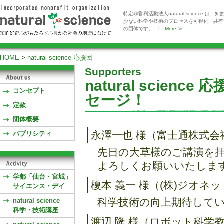
特定非営利活動法人natural scienc
少ない科学や技術のプロセスを可視化・共有
の団体です。 |
More ≫
HOME
>
natural science 応援団
Supporters
natural scie
コンセプト
セージ！
定款
団体概要
永澤一也 様（富士通株式会
パブリシティ
先日の大草様のご講演を
よろしくお願いいたします。(2
学都「仙台・宮城」
榎本 義一 様（(株)ジオネ
サイエンス・デイ
科学技術の向上期待しています。
natural science
科学・技術講座
渡辺 隆 様（ロボット科学