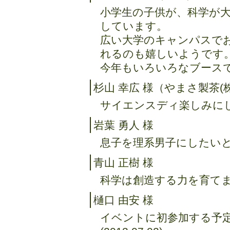
小学生の子供が、科学が
しています。
広い大学のキャンパスで
れるのも嬉しいようです
今年もいろいろなブースで楽し
杉山 幸広 様（やまさ製茶(
サイエンスディ楽しみにしていま
岩葉 勇人 様
息子を理系男子にしたいと密か
青山 正樹 様
科学は創造する力を育てます。(
樋口 由安 様
イベントに初参加する予