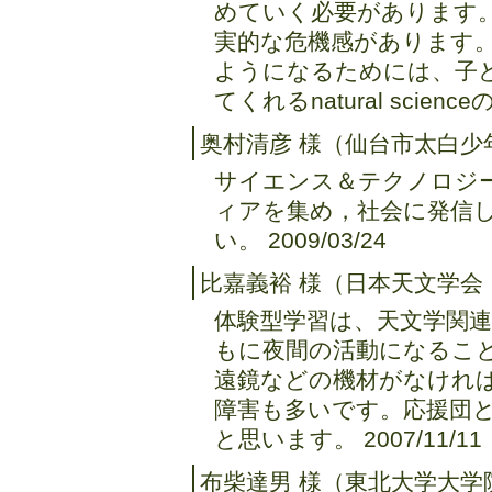
めていく必要があります
実的な危機感があります
ようになるためには、子
てくれるnatural scien
奥村清彦 様（仙台市太白少
サイエンス＆テクノロジ
ィアを集め，社会に発信
い。 2009/03/24
比嘉義裕 様（日本天文学会 
体験型学習は、天文学関
もに夜間の活動になるこ
遠鏡などの機材がなけれ
障害も多いです。応援団
と思います。 2007/11/11
布柴達男 様（東北大学大学