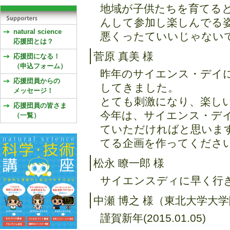
地域が子供たちを育てる
んして参加し楽しんでる
natural science
悪くったていいじゃないですか！
応援団とは？
菅原 真美 様
応援団になる！
（申込フォーム）
昨年のサイエンス・デイ
応援団員からの
してきました。
メッセージ！
とても刺激になり、楽し
応援団員の皆さま
今年は、サイエンス・デ
（一覧）
ていただければと思いま
てる企画を作ってください。(2
松永 瞭一郎 様
サイエンスディに早く行きたい
中瀬 博之 様（東北大学大
謹賀新年(2015.01.05)